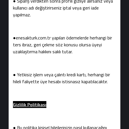
● Sipariş verdikten sonra profili gizliye alırsanız veya
kullanıcı adı değiştirirseniz iptal veya geri iade
yapılmaz.
●enesakturk.com.tr yapılan ödemelerde herhangi bir
ters ibraz, geri çekme söz konusu olursa üyeyi
uzaklaştırma hakkını saklı tutar.
● Yetkisiz işlem veya çalıntı kredi kartı, herhangi bir
hileli faliyette üye hesabı istisnasız kapatılacaktır.
Gizlilik Politikası
● Bu politika kişisel bilgilerinizin nasıl kullanacağını