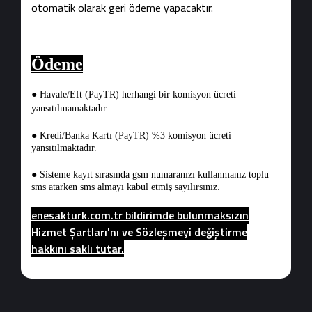
otomatik olarak geri ödeme yapacaktır.
Ödeme
●
Havale/Eft (PayTR) herhangi bir komisyon ücreti
yansıtılmamaktadır.
●
Kredi/Banka Kartı (PayTR) %3 komisyon ücreti
yansıtılmaktadır.
●
Sisteme kayıt sırasında gsm numaranızı kullanmanız toplu
.
sms atarken sms almayı kabul etmiş sayılırsınız
enesakturk.com.tr bildirimde bulunmaksızın
Hizmet Şartları'nı ve Sözleşmeyi değiştirme
hakkını saklı tutar.